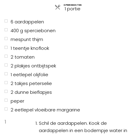
OPBRENGSTEN
1 portie
6
aardappelen
400
g
sperciebonen
mespunt thijm
1
teentje knoflook
2
tomaten
2
plakjes ontbijtspek
1
eetlepel
olijfolie
2
takjes peterselie
2
dunne bieflapjes
peper
2
eetlepel
vloeibare margarine
1
Schil de aardappelen. Kook de
aardappelen in een bodempje water in