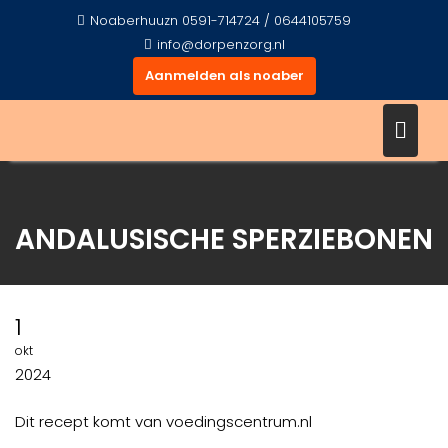
Ga
Noaberhuuzn 0591-714724 / 0644105759
naar
info@dorpenzorg.nl
de
Aanmelden als noaber
inhoud
ANDALUSISCHE SPERZIEBONEN
1
okt
2024
Dit recept komt van voedingscentrum.nl