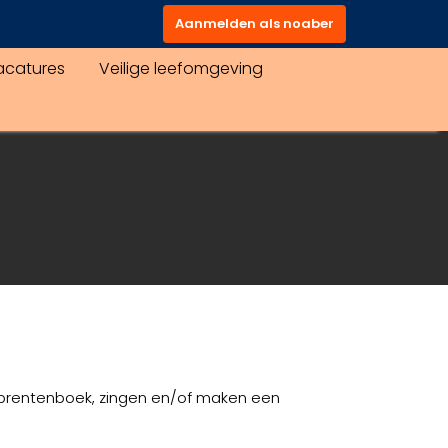
Aanmelden als noaber
acatures
Veilige leefomgeving
n prentenboek, zingen en/of maken een