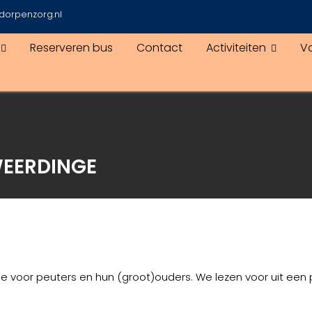
dorpenzorg.nl
Reserveren bus
Contact
Activiteiten
V
WEERDINGE
tje voor peuters en hun (groot)ouders. We lezen voor uit ee