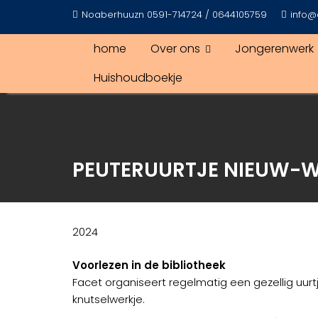
Ga
Noaberhuuzn 0591-714724 / 0644105759
info@
naar
de
home
Over ons
Jongerenwerk
inhoud
Huishoudboekje
PEUTERUURTJE NIEUW-
2024
Voorlezen in de bibliotheek
Facet organiseert regelmatig een gezellig uur
knutselwerkje.