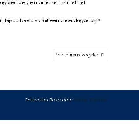
laagdrempelige manier kennis met het
, bijvoorbeeld vanuit een kinderdagverblijf?
Mini cursus vogelen
Education Base door
Acme Themes