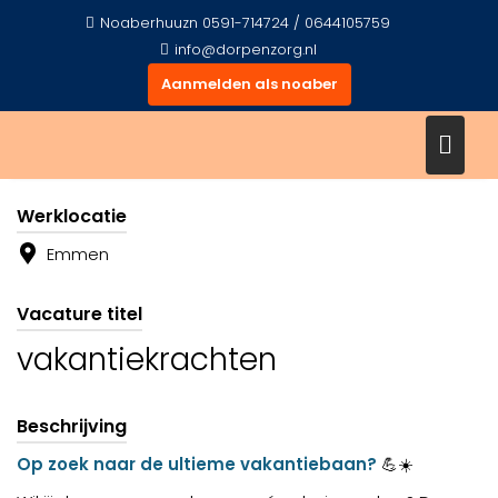
Ga
Noaberhuuzn 0591-714724 / 0644105759
naar
info@dorpenzorg.nl
de
Aanmelden als noaber
inhoud
Werkgever
Werklocatie
Emmen
Vacature titel
vakantiekrachten
Beschrijving
Op zoek naar de ultieme vakantiebaan?
💪☀️