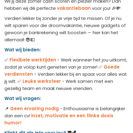
Wil jij deze zomer cash scoren én plezier maken? Dan
hebben wij dé perfecte
vakantiebaan
voor jou!
🎉💸
Verdien lekker bij zonder je vrije tijd te missen. Of je nu
wilt sparen voor die droomvakantie, nieuwe gadgets of
gewoon je bankrekening wilt boosten — hier kan het
allemaal!
😎💵
Wat wij bieden:
✅
Flexibele werktijden
- Werk wanneer het jou uitkomt,
zodat je volop kunt genieten van je zomer!
Goede
✅
verdiensten
- Verdien lekker bij en spaar voor alles wat
jij wilt.
Leuke werksfeer
- Werk samen met een
✅
gezellig team en maak nieuwe vrienden.
Wat wij vragen:
📌
Geen ervaring nodig
- Enthousiasme is belangrijker
dan een cv!
Inzet, motivatie en een flinke dosis
humor!
Klinkt dit als iets voor jou?
🌴💰